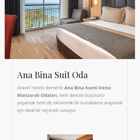
Ana Bina Suit Oda
Ana Bina Kısmi Deniz
Manzaralı Oda
Gravel Hotels Kemer’in
Ana Bina Kısmi Deniz
Manzaralı Odaları
, hem denizin büyüsünü
Gravel Hotels Kemer’in
Ana Bina Kısmi Deniz
yaşamak hem de ekonomik bir konaklama arayanlar
Manzaralı Odaları
, hem denizin büyüsünü
için ideal bir seçenek sunuyor.
yaşamak hem de ekonomik bir konaklama arayanlar
için ideal bir seçenek sunuyor.