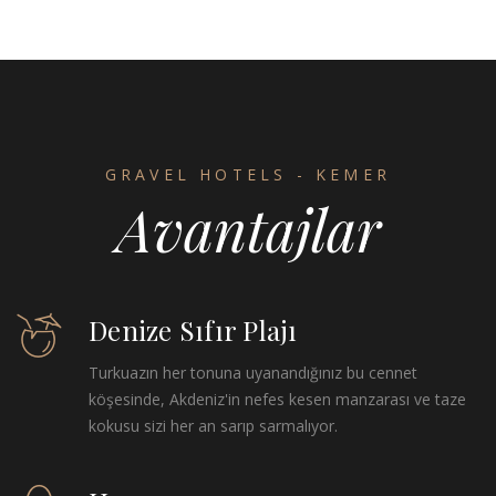
GRAVEL HOTELS - KEMER
Avantajlar
Denize Sıfır Plajı
Turkuazın her tonuna uyanandığınız bu cennet
köşesinde, Akdeniz'in nefes kesen manzarası ve taze
kokusu sizi her an sarıp sarmalıyor.