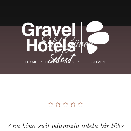
Elif Güven
HOME
/
TESTIMONIALS
/
ELIF GÜVEN
Ana bina suit odamızla adeta bir lüks